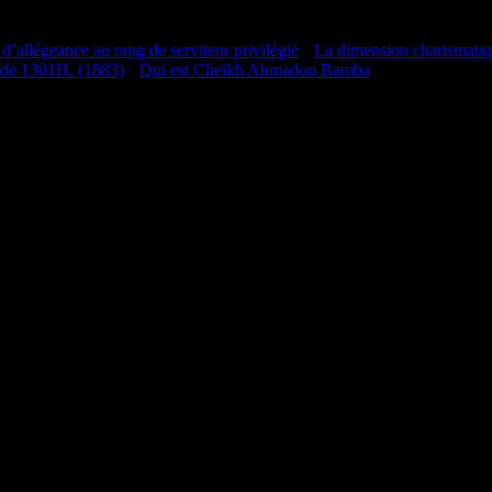
 d’allégeance au rang de serviteur privilégié
•
La dimension charismati
 de 1301H. (1883)
•
Qui est Cheikh Ahmadou Bamba