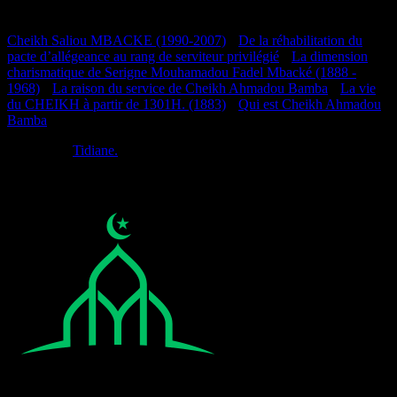
Documentation
Cheikh Saliou MBACKE (1990-2007)
•
De la réhabilitation du
pacte d’allégeance au rang de serviteur privilégié
•
La dimension
charismatique de Serigne Mouhamadou Fadel Mbacké (1888 -
1968)
•
La raison du service de Cheikh Ahmadou Bamba
•
La vie
du CHEIKH à partir de 1301H. (1883)
•
Qui est Cheikh Ahmadou
Bamba
Réalisé par
Tidiane.