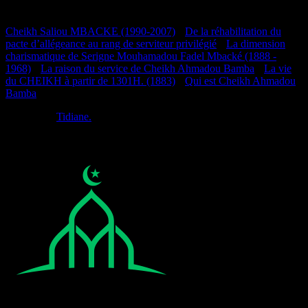
Documentation
Cheikh Saliou MBACKE (1990-2007)
•
De la réhabilitation du
pacte d’allégeance au rang de serviteur privilégié
•
La dimension
charismatique de Serigne Mouhamadou Fadel Mbacké (1888 -
1968)
•
La raison du service de Cheikh Ahmadou Bamba
•
La vie
du CHEIKH à partir de 1301H. (1883)
•
Qui est Cheikh Ahmadou
Bamba
Réalisé par
Tidiane.