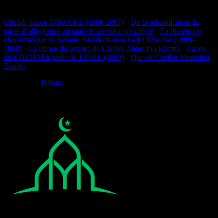
Documentation
Cheikh Saliou MBACKE (1990-2007)
•
De la réhabilitation du
pacte d’allégeance au rang de serviteur privilégié
•
La dimension
charismatique de Serigne Mouhamadou Fadel Mbacké (1888 -
1968)
•
La raison du service de Cheikh Ahmadou Bamba
•
La vie
du CHEIKH à partir de 1301H. (1883)
•
Qui est Cheikh Ahmadou
Bamba
Réalisé par
Tidiane.