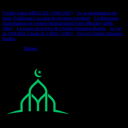
Documentation
Cheikh Saliou MBACKE (1990-2007)
•
De la réhabilitation du
pacte d’allégeance au rang de serviteur privilégié
•
La dimension
charismatique de Serigne Mouhamadou Fadel Mbacké (1888 -
1968)
•
La raison du service de Cheikh Ahmadou Bamba
•
La vie
du CHEIKH à partir de 1301H. (1883)
•
Qui est Cheikh Ahmadou
Bamba
Réalisé par
Tidiane.