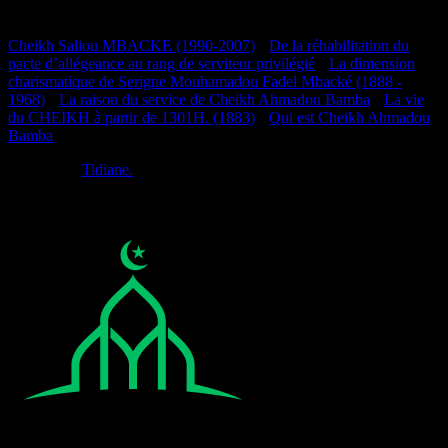
Documentation
Cheikh Saliou MBACKE (1990-2007)
•
De la réhabilitation du
pacte d’allégeance au rang de serviteur privilégié
•
La dimension
charismatique de Serigne Mouhamadou Fadel Mbacké (1888 -
1968)
•
La raison du service de Cheikh Ahmadou Bamba
•
La vie
du CHEIKH à partir de 1301H. (1883)
•
Qui est Cheikh Ahmadou
Bamba
Réalisé par
Tidiane.