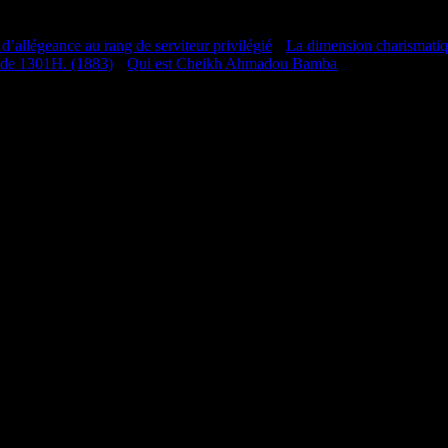
 d’allégeance au rang de serviteur privilégié
•
La dimension charismati
 de 1301H. (1883)
•
Qui est Cheikh Ahmadou Bamba