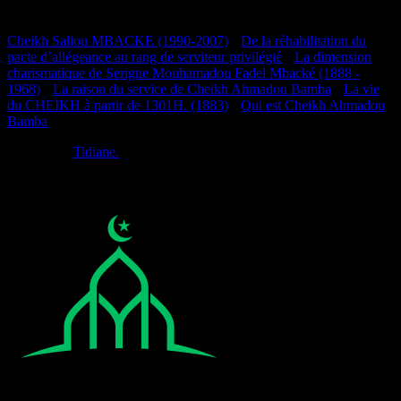
Documentation
Cheikh Saliou MBACKE (1990-2007)
•
De la réhabilitation du
pacte d’allégeance au rang de serviteur privilégié
•
La dimension
charismatique de Serigne Mouhamadou Fadel Mbacké (1888 -
1968)
•
La raison du service de Cheikh Ahmadou Bamba
•
La vie
du CHEIKH à partir de 1301H. (1883)
•
Qui est Cheikh Ahmadou
Bamba
Réalisé par
Tidiane.