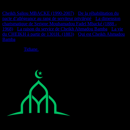
Documentation
Cheikh Saliou MBACKE (1990-2007)
•
De la réhabilitation du
pacte d’allégeance au rang de serviteur privilégié
•
La dimension
charismatique de Serigne Mouhamadou Fadel Mbacké (1888 -
1968)
•
La raison du service de Cheikh Ahmadou Bamba
•
La vie
du CHEIKH à partir de 1301H. (1883)
•
Qui est Cheikh Ahmadou
Bamba
Réalisé par
Tidiane.