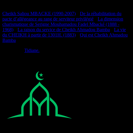
Documentation
Cheikh Saliou MBACKE (1990-2007)
•
De la réhabilitation du
pacte d’allégeance au rang de serviteur privilégié
•
La dimension
charismatique de Serigne Mouhamadou Fadel Mbacké (1888 -
1968)
•
La raison du service de Cheikh Ahmadou Bamba
•
La vie
du CHEIKH à partir de 1301H. (1883)
•
Qui est Cheikh Ahmadou
Bamba
Réalisé par
Tidiane.