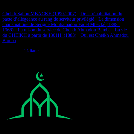
Documentation
Cheikh Saliou MBACKE (1990-2007)
•
De la réhabilitation du
pacte d’allégeance au rang de serviteur privilégié
•
La dimension
charismatique de Serigne Mouhamadou Fadel Mbacké (1888 -
1968)
•
La raison du service de Cheikh Ahmadou Bamba
•
La vie
du CHEIKH à partir de 1301H. (1883)
•
Qui est Cheikh Ahmadou
Bamba
Réalisé par
Tidiane.