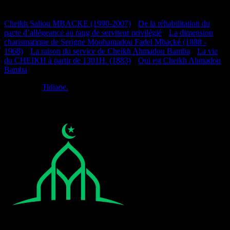
Documentation
Cheikh Saliou MBACKE (1990-2007)
•
De la réhabilitation du
pacte d’allégeance au rang de serviteur privilégié
•
La dimension
charismatique de Serigne Mouhamadou Fadel Mbacké (1888 -
1968)
•
La raison du service de Cheikh Ahmadou Bamba
•
La vie
du CHEIKH à partir de 1301H. (1883)
•
Qui est Cheikh Ahmadou
Bamba
Réalisé par
Tidiane.