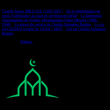
Documentation
Cheikh Saliou MBACKE (1990-2007)
•
De la réhabilitation du
pacte d’allégeance au rang de serviteur privilégié
•
La dimension
charismatique de Serigne Mouhamadou Fadel Mbacké (1888 -
1968)
•
La raison du service de Cheikh Ahmadou Bamba
•
La vie
du CHEIKH à partir de 1301H. (1883)
•
Qui est Cheikh Ahmadou
Bamba
Réalisé par
Tidiane.