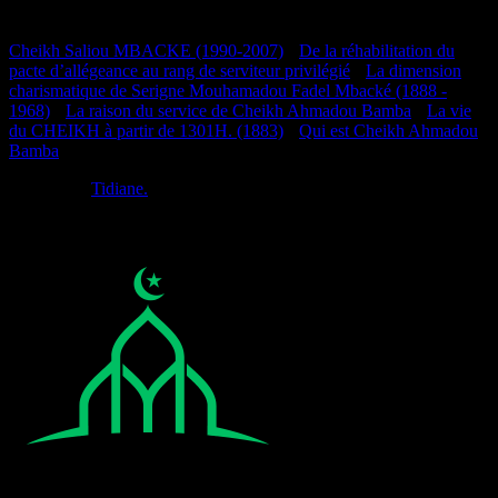
Documentation
Cheikh Saliou MBACKE (1990-2007)
•
De la réhabilitation du
pacte d’allégeance au rang de serviteur privilégié
•
La dimension
charismatique de Serigne Mouhamadou Fadel Mbacké (1888 -
1968)
•
La raison du service de Cheikh Ahmadou Bamba
•
La vie
du CHEIKH à partir de 1301H. (1883)
•
Qui est Cheikh Ahmadou
Bamba
Réalisé par
Tidiane.