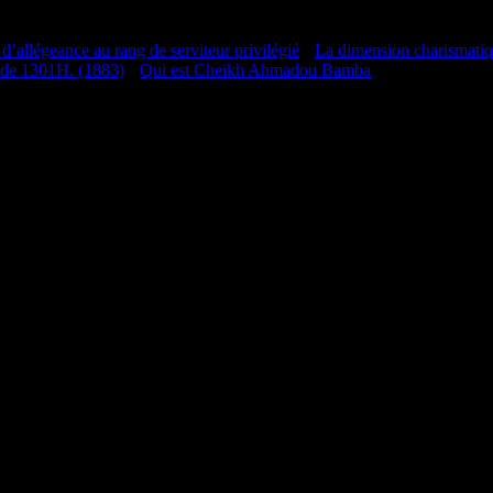
 d’allégeance au rang de serviteur privilégié
•
La dimension charismati
 de 1301H. (1883)
•
Qui est Cheikh Ahmadou Bamba