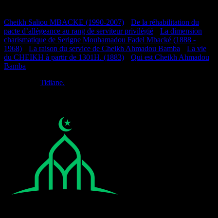
Documentation
Cheikh Saliou MBACKE (1990-2007)
•
De la réhabilitation du
pacte d’allégeance au rang de serviteur privilégié
•
La dimension
charismatique de Serigne Mouhamadou Fadel Mbacké (1888 -
1968)
•
La raison du service de Cheikh Ahmadou Bamba
•
La vie
du CHEIKH à partir de 1301H. (1883)
•
Qui est Cheikh Ahmadou
Bamba
Réalisé par
Tidiane.