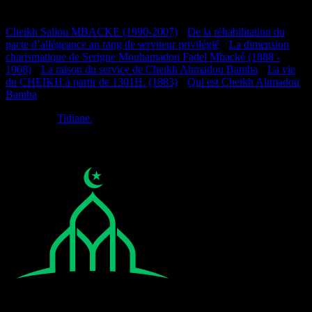
Documentation
Cheikh Saliou MBACKE (1990-2007)
•
De la réhabilitation du
pacte d’allégeance au rang de serviteur privilégié
•
La dimension
charismatique de Serigne Mouhamadou Fadel Mbacké (1888 -
1968)
•
La raison du service de Cheikh Ahmadou Bamba
•
La vie
du CHEIKH à partir de 1301H. (1883)
•
Qui est Cheikh Ahmadou
Bamba
Réalisé par
Tidiane.