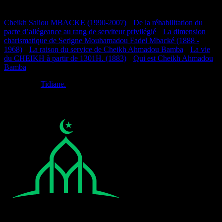
Documentation
Cheikh Saliou MBACKE (1990-2007)
•
De la réhabilitation du
pacte d’allégeance au rang de serviteur privilégié
•
La dimension
charismatique de Serigne Mouhamadou Fadel Mbacké (1888 -
1968)
•
La raison du service de Cheikh Ahmadou Bamba
•
La vie
du CHEIKH à partir de 1301H. (1883)
•
Qui est Cheikh Ahmadou
Bamba
Réalisé par
Tidiane.