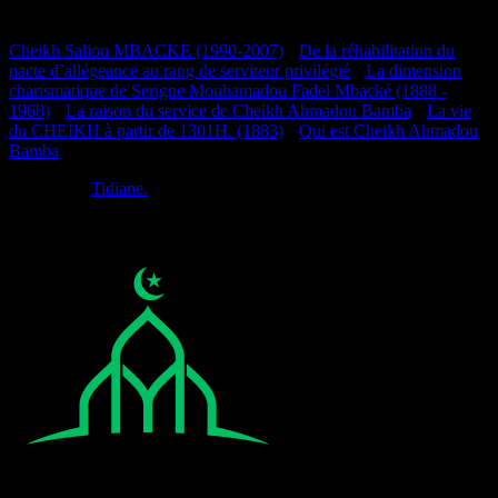
Documentation
Cheikh Saliou MBACKE (1990-2007)
•
De la réhabilitation du
pacte d’allégeance au rang de serviteur privilégié
•
La dimension
charismatique de Serigne Mouhamadou Fadel Mbacké (1888 -
1968)
•
La raison du service de Cheikh Ahmadou Bamba
•
La vie
du CHEIKH à partir de 1301H. (1883)
•
Qui est Cheikh Ahmadou
Bamba
Réalisé par
Tidiane.