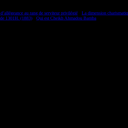
 d’allégeance au rang de serviteur privilégié
•
La dimension charismati
 de 1301H. (1883)
•
Qui est Cheikh Ahmadou Bamba