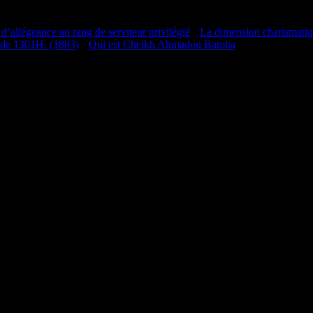
 d’allégeance au rang de serviteur privilégié
•
La dimension charismati
 de 1301H. (1883)
•
Qui est Cheikh Ahmadou Bamba