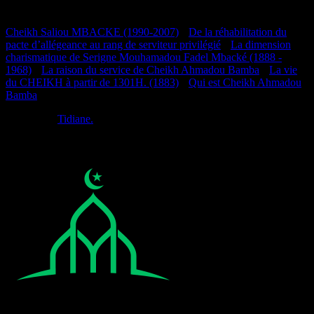
Documentation
Cheikh Saliou MBACKE (1990-2007)
•
De la réhabilitation du
pacte d’allégeance au rang de serviteur privilégié
•
La dimension
charismatique de Serigne Mouhamadou Fadel Mbacké (1888 -
1968)
•
La raison du service de Cheikh Ahmadou Bamba
•
La vie
du CHEIKH à partir de 1301H. (1883)
•
Qui est Cheikh Ahmadou
Bamba
Réalisé par
Tidiane.