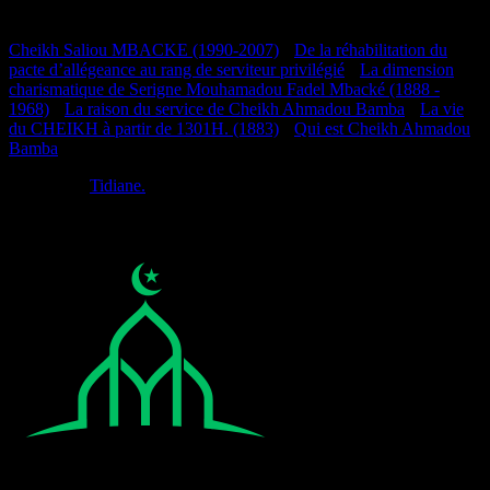
Documentation
Cheikh Saliou MBACKE (1990-2007)
•
De la réhabilitation du
pacte d’allégeance au rang de serviteur privilégié
•
La dimension
charismatique de Serigne Mouhamadou Fadel Mbacké (1888 -
1968)
•
La raison du service de Cheikh Ahmadou Bamba
•
La vie
du CHEIKH à partir de 1301H. (1883)
•
Qui est Cheikh Ahmadou
Bamba
Réalisé par
Tidiane.