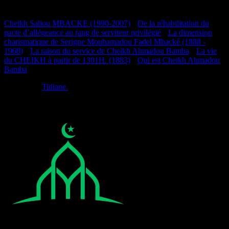
Documentation
Cheikh Saliou MBACKE (1990-2007)
•
De la réhabilitation du
pacte d’allégeance au rang de serviteur privilégié
•
La dimension
charismatique de Serigne Mouhamadou Fadel Mbacké (1888 -
1968)
•
La raison du service de Cheikh Ahmadou Bamba
•
La vie
du CHEIKH à partir de 1301H. (1883)
•
Qui est Cheikh Ahmadou
Bamba
Réalisé par
Tidiane.